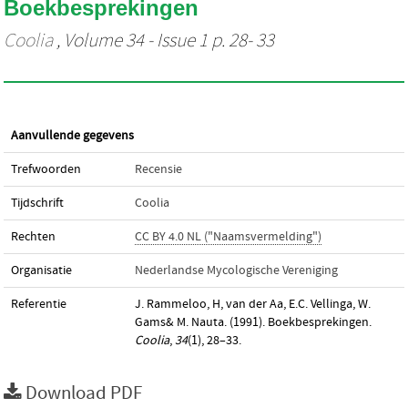
Boekbesprekingen
Coolia
, Volume 34 - Issue 1 p. 28- 33
Aanvullende gegevens
Trefwoorden
Recensie
Tijdschrift
Coolia
Rechten
CC BY 4.0 NL ("Naamsvermelding")
Organisatie
Nederlandse Mycologische Vereniging
Referentie
J. Rammeloo, H, van der Aa, E.C. Vellinga, W.
Gams& M. Nauta. (1991). Boekbesprekingen.
Coolia
,
34
(1), 28–33.
Download PDF