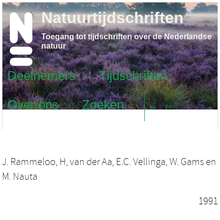
Natuurtijdschriften
Toegang tot tijdschriften over de Nederlandse
natuur
Deelnemers
Tijdschriften
Over ons
Zoeken
NL
EN
J. Rammeloo
,
H, van der Aa
,
E.C. Vellinga
,
W. Gams
en
M. Nauta
1991