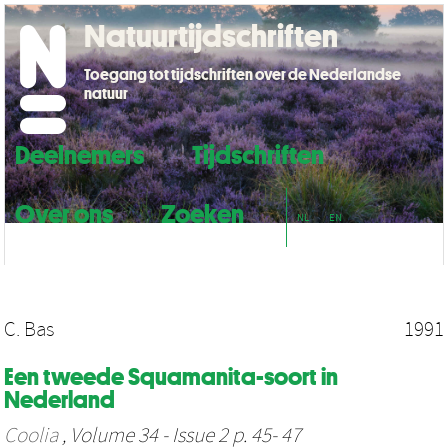
Natuurtijdschriften
Toegang tot tijdschriften over de Nederlandse
natuur
Deelnemers
Tijdschriften
Over ons
Zoeken
NL
EN
C. Bas
1991
Een tweede Squamanita-soort in
Nederland
Coolia
, Volume 34 - Issue 2 p. 45- 47