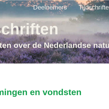
Deelnemers
Tijdschrift
chriften
ften over de Nederlandse nat
mingen en vondsten