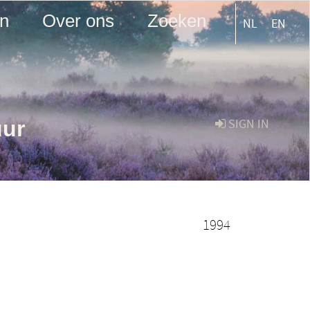
en
Over ons
Zoeken
NL
EN
uur
SIGN IN
1994