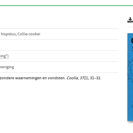
 hispidus
,
Collia cookei
ing")
reniging
 Bijzondere waarnemingen en vondsten.
Coolia
,
37
(1), 31–32.