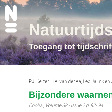
Natuurtijds
Toegang tot tijdschri
P.J. Keizer
,
H.A. van der Aa
,
Leo Jalink
en
Bijzondere waarne
Coolia
, Volume 38 - Issue 2 p. 92- 94