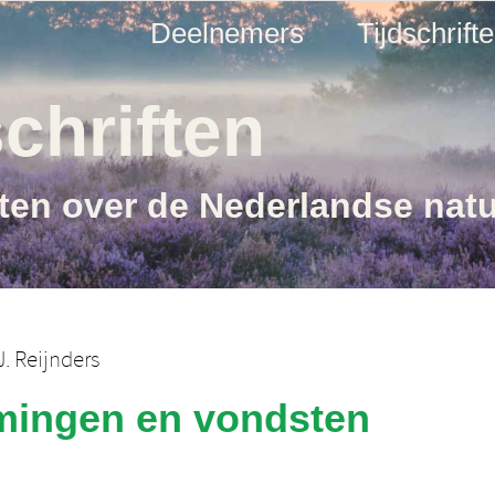
Deelnemers
Tijdschrift
chriften
ften over de Nederlandse nat
J. Reijnders
mingen en vondsten