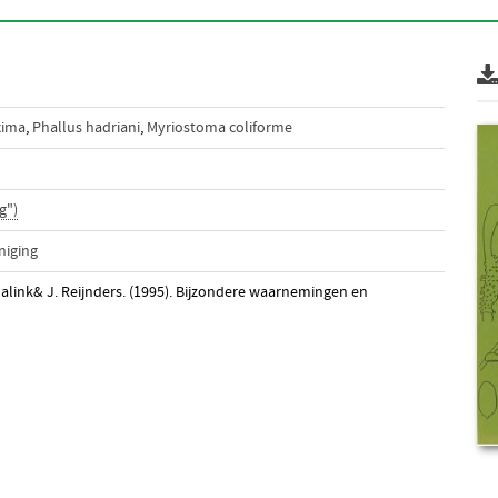
xima
,
Phallus hadriani
,
Myriostoma coliforme
g")
niging
o Jalink& J. Reijnders. (1995). Bijzondere waarnemingen en