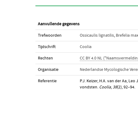
Aanvullende gegevens
Trefwoorden
Ossicaulis lignatilis
,
Brefelia ma
Tijdschrift
Coolia
Rechten
CC BY 4.0 NL ("Naamsvermeldin
Organisatie
Nederlandse Mycologische Vere
Referentie
P.J. Keizer, H.A. van der Aa, Le
vondsten.
Coolia
,
38
(2), 92–94.