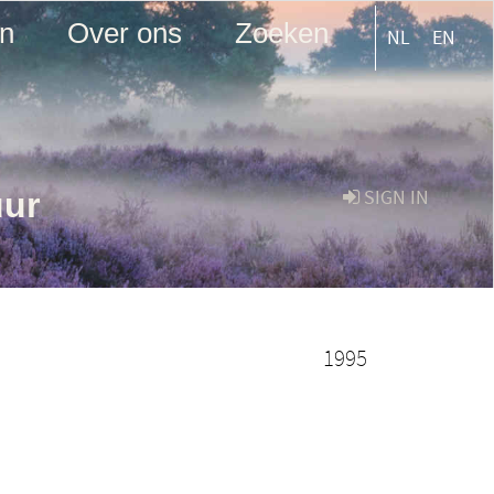
en
Over ons
Zoeken
NL
EN
uur
SIGN IN
1995