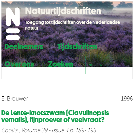
Natuurtijdschriften
Toegang tot tijdschriften over de Nederlandse
natuur
Deelnemers
Tijdschriften
Over ons
Zoeken
NL
EN
E. Brouwer
1996
De Lente-knotszwam (Clavulinopsis
vernalis), fijnproever of veelvraat?
Coolia
, Volume 39 - Issue 4 p. 189- 193