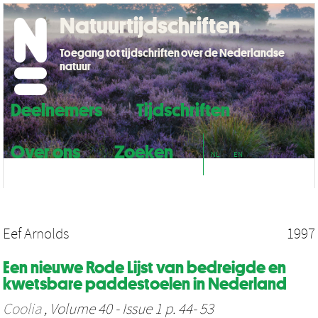
Natuurtijdschriften
Toegang tot tijdschriften over de Nederlandse
natuur
Deelnemers
Tijdschriften
Over ons
Zoeken
NL
EN
Eef Arnolds
1997
Een nieuwe Rode Lijst van bedreigde en
kwetsbare paddestoelen in Nederland
Coolia
, Volume 40 - Issue 1 p. 44- 53