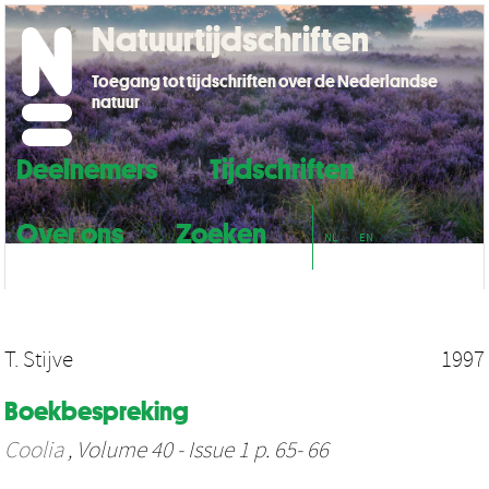
Natuurtijdschriften
Toegang tot tijdschriften over de Nederlandse
natuur
Deelnemers
Tijdschriften
Over ons
Zoeken
NL
EN
T. Stijve
1997
Boekbespreking
Coolia
, Volume 40 - Issue 1 p. 65- 66