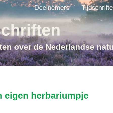
Deelnemers
Tijdschrift
chriften
ften over de Nederlandse nat
en eigen herbariumpje