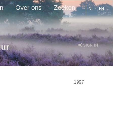
en
Over ons
Zoeken
NL
EN
uur
SIGN IN
1997