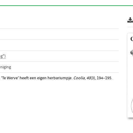
g")
niging
). 'Te Werve' heeft een eigen herbariumpje.
Coolia
,
40
(3), 194–195.