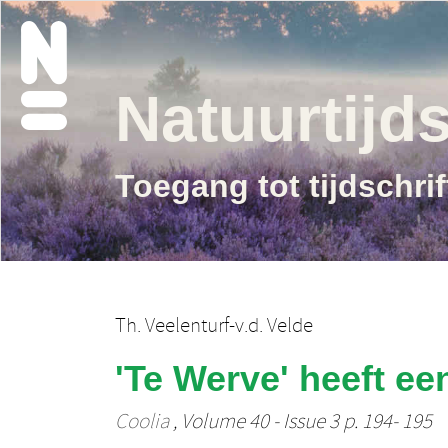
Natuurtijds
Toegang tot tijdschri
Th. Veelenturf-v.d. Velde
'Te Werve' heeft e
Coolia
, Volume 40 - Issue 3 p. 194- 195