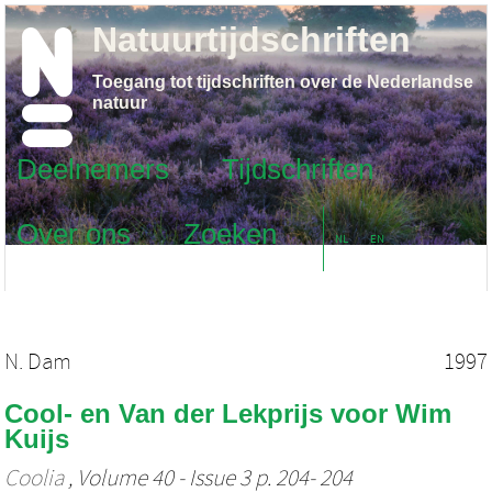
Natuurtijdschriften
Toegang tot tijdschriften over de Nederlandse
natuur
Deelnemers
Tijdschriften
Over ons
Zoeken
NL
EN
N. Dam
1997
Cool- en Van der Lekprijs voor Wim
Kuijs
Coolia
, Volume 40 - Issue 3 p. 204- 204