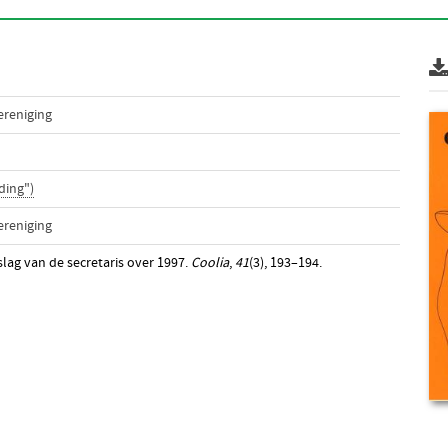
ereniging
ding")
ereniging
slag van de secretaris over 1997.
Coolia
,
41
(3), 193–194.