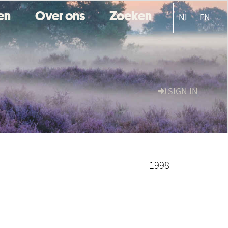
ten
Over ons
Zoeken
NL
EN
SIGN IN
1998