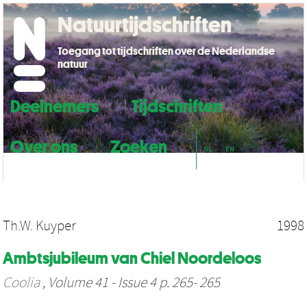
Natuurtijdschriften
Toegang tot tijdschriften over de Nederlandse
natuur
Deelnemers
Tijdschriften
Over ons
Zoeken
NL
EN
Th.W. Kuyper
1998
Ambtsjubileum van Chiel Noordeloos
Coolia
, Volume 41 - Issue 4 p. 265- 265