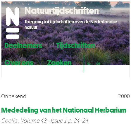
Natuurtijdschriften
Toegang tot tijdschriften over de Nederlandse
natuur
Deelnemers
Tijdschriften
Over ons
Zoeken
NL
EN
Onbekend
2000
Mededeling van het Nationaal Herbarium
Coolia
, Volume 43 - Issue 1 p. 24- 24