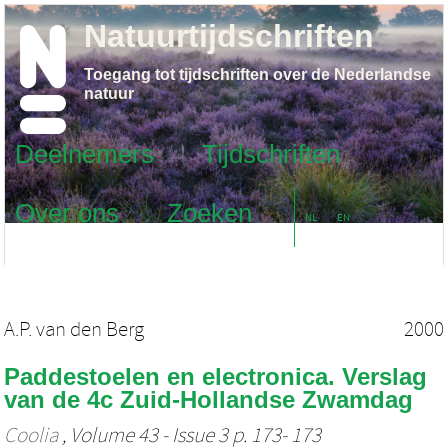
Natuurtijdschriften
Toegang tot tijdschriften over de Nederlandse
natuur
Deelnemers
Tijdschriften
Over ons
Zoeken
NL
EN
A.P. van den Berg
2000
Paddestoelen en electronica. Verslag
van de 4c Zuid-Hollandse Zwamdag
Coolia
, Volume 43 - Issue 3 p. 173- 173