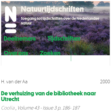
Natuurtijdschriften
Toegang tot tijdschriften over de Nederlandse
natuur
Deelnemers
Tijdschriften
Over ons
Zoeken
NL
EN
H. van der Aa
2000
De verhuizing van de bibliotheek naar
Utrecht
Coolia
, Volume 43 - Issue 3 p. 186- 187