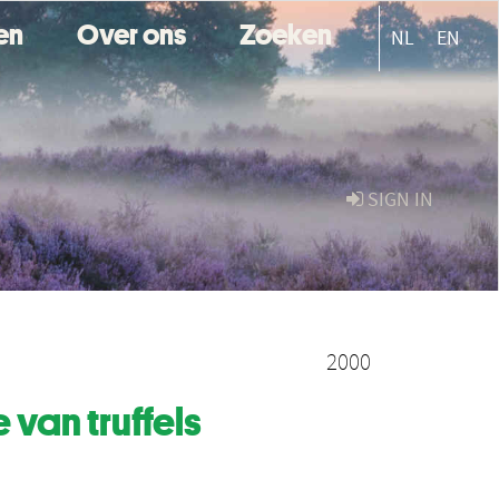
ten
Over ons
Zoeken
NL
EN
SIGN IN
2000
van truffels