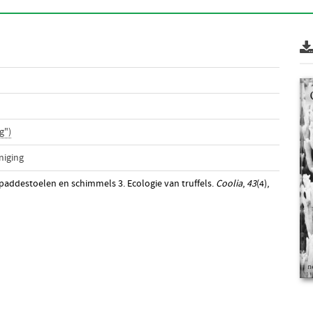
g")
niging
n paddestoelen en schimmels 3. Ecologie van truffels.
Coolia
,
43
(4),