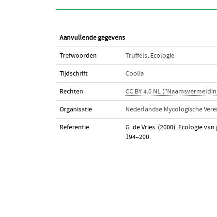
Aanvullende gegevens
Trefwoorden
Truffels
,
Ecologie
Tijdschrift
Coolia
Rechten
CC BY 4.0 NL ("Naamsvermeldin
Organisatie
Nederlandse Mycologische Vere
Referentie
G. de Vries. (2000). Ecologie va
194–200.