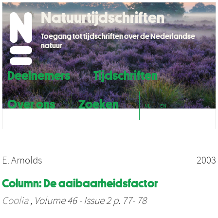
Natuurtijdschriften
Toegang tot tijdschriften over de Nederlandse
natuur
Deelnemers
Tijdschriften
Over ons
Zoeken
NL
EN
E. Arnolds
2003
Column: De aaibaarheidsfactor
Coolia
, Volume 46 - Issue 2 p. 77- 78