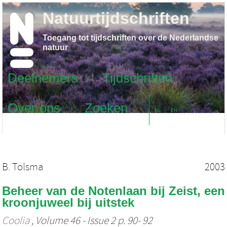
Natuurtijdschriften
Toegang tot tijdschriften over de Nederlandse
natuur
Deelnemers
Tijdschriften
Over ons
Zoeken
NL
EN
B. Tolsma
2003
Beheer van de Notenlaan bij Zeist, een
kroonjuweel bij uitstek
Coolia
, Volume 46 - Issue 2 p. 90- 92