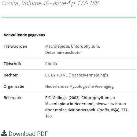
Coolia
, Volume 46 - Issue 4 p. 177- 188
Aanvullende gegevens
Trefwoorden
Macrolepiota
,
Chlorophyllum
,
Determinatiesleutel
Tijdschrift
Coolia
Rechten
CC BY 4.0 NL ("Naamsvermelding")
Organisatie
Nederlandse Mycologische Vereniging
Referentie
E.C. Vellinga. (2003). Chlorophyllum en
Macrolepiota in Nederland, nieuwe inzichten
door moleculair onderzoek.
Coolia
,
46
(4), 177–
188.
Download PDF