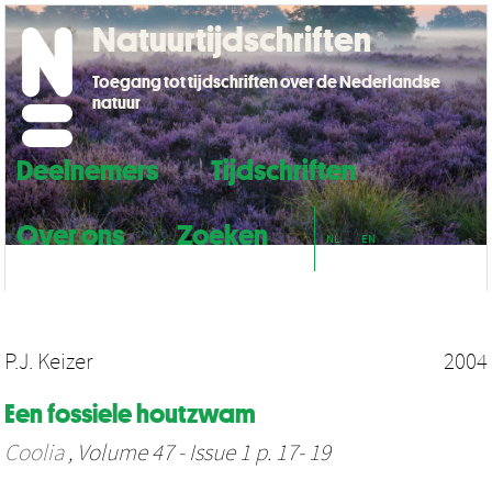
Natuurtijdschriften
Toegang tot tijdschriften over de Nederlandse
natuur
Deelnemers
Tijdschriften
Over ons
Zoeken
NL
EN
P.J. Keizer
2004
Een fossiele houtzwam
Coolia
, Volume 47 - Issue 1 p. 17- 19