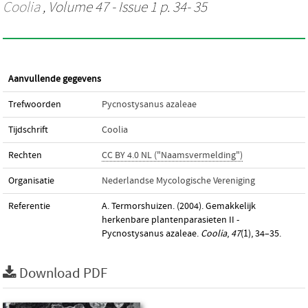
Coolia
, Volume 47 - Issue 1 p. 34- 35
Aanvullende gegevens
Trefwoorden
Pycnostysanus azaleae
Tijdschrift
Coolia
Rechten
CC BY 4.0 NL ("Naamsvermelding")
Organisatie
Nederlandse Mycologische Vereniging
Referentie
A. Termorshuizen. (2004). Gemakkelijk
herkenbare plantenparasieten II -
Pycnostysanus azaleae.
Coolia
,
47
(1), 34–35.
Download PDF