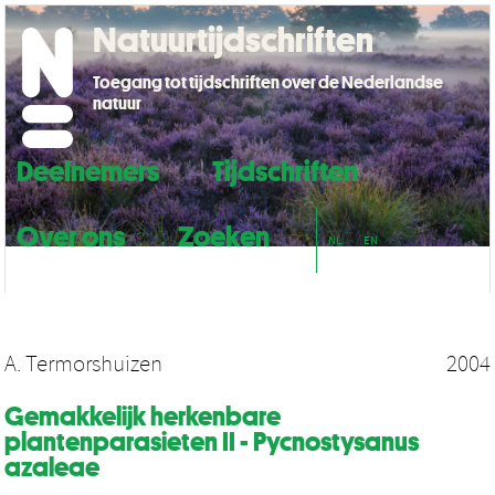
Natuurtijdschriften
Toegang tot tijdschriften over de Nederlandse
natuur
Deelnemers
Tijdschriften
Over ons
Zoeken
NL
EN
A. Termorshuizen
2004
Gemakkelijk herkenbare
plantenparasieten II - Pycnostysanus
azaleae