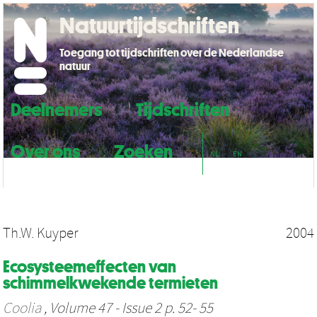
Natuurtijdschriften
Toegang tot tijdschriften over de Nederlandse
natuur
Deelnemers
Tijdschriften
Over ons
Zoeken
NL
EN
Th.W. Kuyper
2004
Ecosysteemeffecten van
schimmelkwekende termieten
Coolia
, Volume 47 - Issue 2 p. 52- 55