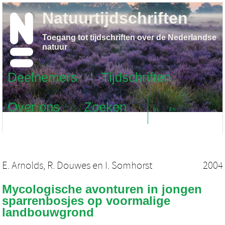
Natuurtijdschriften
Toegang tot tijdschriften over de Nederlandse
natuur
Deelnemers
Tijdschriften
Over ons
Zoeken
NL
EN
E. Arnolds
,
R. Douwes
en
I. Somhorst
2004
Mycologische avonturen in jongen
sparrenbosjes op voormalige
landbouwgrond