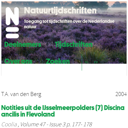
Natuurtijdschriften
Toegang tot tijdschriften over de Nederlandse
natuur
Deelnemers
Tijdschriften
Over ons
Zoeken
NL
EN
T.A. van den Berg
2004
Notities uit de IJsselmeerpolders (7) Discina
ancilis in Flevoland
Coolia
, Volume 47 - Issue 3 p. 177- 178