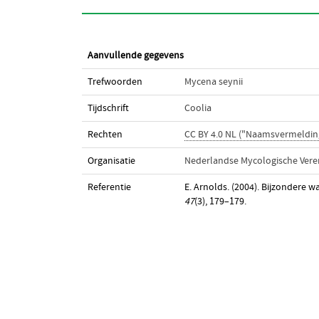
Aanvullende gegevens
Trefwoorden
Mycena seynii
Tijdschrift
Coolia
Rechten
CC BY 4.0 NL ("Naamsvermeldin
Organisatie
Nederlandse Mycologische Vere
Referentie
E. Arnolds. (2004). Bijzondere
47
(3), 179–179.