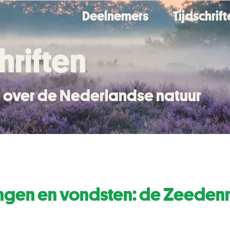
Deelnemers
Tijdschrif
hriften
en over de Nederlandse natuur
gen en vondsten: de Zeedenm