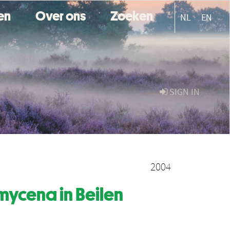
ten
Over ons
Zoeken
NL
EN
SIGN IN
2004
ycena in Beilen