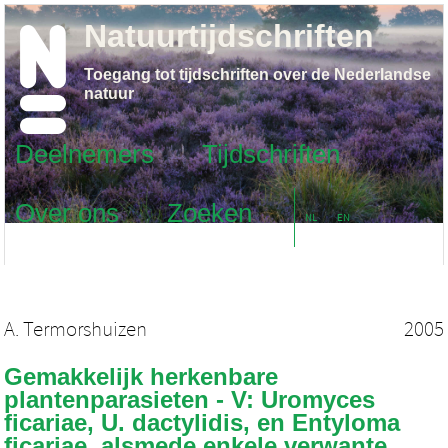
Natuurtijdschriften
Toegang tot tijdschriften over de Nederlandse
natuur
Deelnemers
Tijdschriften
Over ons
Zoeken
NL
EN
A. Termorshuizen
2005
Gemakkelijk herkenbare
plantenparasieten - V: Uromyces
ficariae, U. dactylidis, en Entyloma
ficariae, alsmede enkele verwante