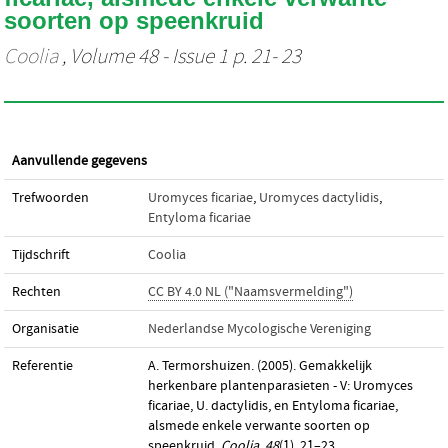
soorten op speenkruid
Coolia
, Volume 48 - Issue 1 p. 21- 23
Aanvullende gegevens
Trefwoorden
Uromyces ficariae
,
Uromyces dactylidis
,
Entyloma ficariae
Tijdschrift
Coolia
Rechten
CC BY 4.0 NL ("Naamsvermelding")
Organisatie
Nederlandse Mycologische Vereniging
Referentie
A. Termorshuizen. (2005). Gemakkelijk
herkenbare plantenparasieten - V: Uromyces
ficariae, U. dactylidis, en Entyloma ficariae,
alsmede enkele verwante soorten op
speenkruid.
Coolia
,
48
(1), 21–23.