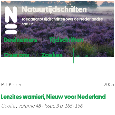
Natuurtijdschriften
Toegang tot tijdschriften over de Nederlandse
natuur
Deelnemers
Tijdschriften
Over ons
Zoeken
NL
EN
P.J. Keizer
2005
Lenzites warnieri, Nieuw voor Nederland
Coolia
, Volume 48 - Issue 3 p. 165- 166