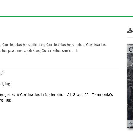
l
,
Cortinarius helvelloides
,
Cortinarius helveolus
,
Cortinarius
arius psammocephalus
,
Cortinarius saniosuis
g")
niging
t geslacht Cortinarius in Nederland - VII: Groep 21 - Telamonia's
178–190.