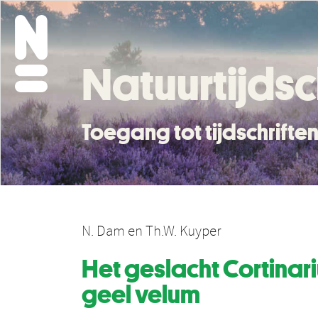
Natuurtijdsc
Toegang tot tijdschrift
N. Dam
en
Th.W. Kuyper
Het geslacht Cortinari
geel velum