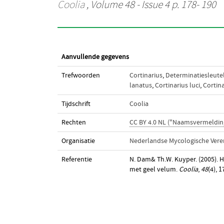
Coolia
, Volume 48 - Issue 4 p. 178- 190
Aanvullende gegevens
Trefwoorden
Cortinarius
,
Determinatiesleute
lanatus
,
Cortinarius luci
,
Cortin
Tijdschrift
Coolia
Rechten
CC BY 4.0 NL ("Naamsvermeldin
Organisatie
Nederlandse Mycologische Vere
Referentie
N. Dam& Th.W. Kuyper. (2005). He
met geel velum.
Coolia
,
48
(4), 