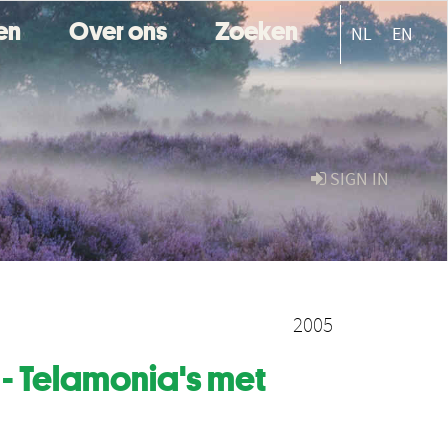
ten
Over ons
Zoeken
NL
EN
SIGN IN
2005
1 - Telamonia's met