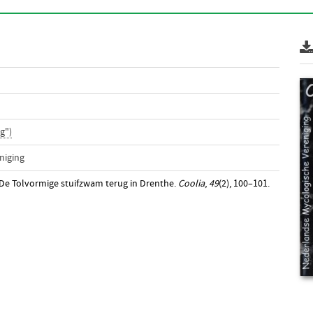
g")
niging
). De Tolvormige stuifzwam terug in Drenthe.
Coolia
,
49
(2), 100–101.