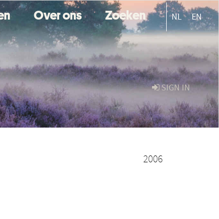
ten
Over ons
Zoeken
NL
EN
SIGN IN
2006