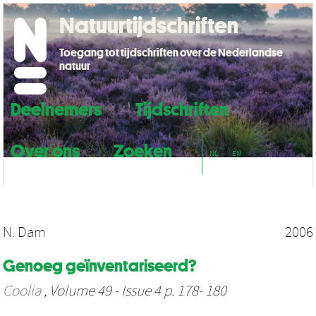
Natuurtijdschriften
Toegang tot tijdschriften over de Nederlandse
natuur
Deelnemers
Tijdschriften
Over ons
Zoeken
NL
EN
N. Dam
2006
Genoeg geïnventariseerd?
Coolia
, Volume 49 - Issue 4 p. 178- 180