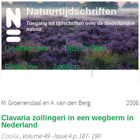
Natuurtijdschriften
Toegang tot tijdschriften over de Nederlandse
natuur
Deelnemers
Tijdschriften
Over ons
Zoeken
NL
EN
M. Groenendaal
en
A. van den Berg
2006
Clavaria zollingeri in een wegberm in
Nederland
Coolia
, Volume 49 - Issue 4 p. 187- 190