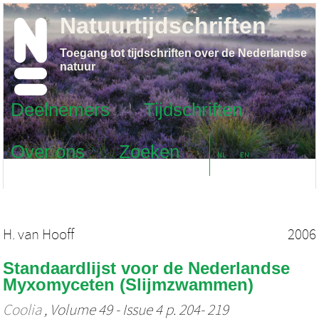
Natuurtijdschriften
Toegang tot tijdschriften over de Nederlandse
natuur
Deelnemers
Tijdschriften
Over ons
Zoeken
NL
EN
H. van Hooff
2006
Standaardlijst voor de Nederlandse
Myxomyceten (Slijmzwammen)
Coolia
, Volume 49 - Issue 4 p. 204- 219