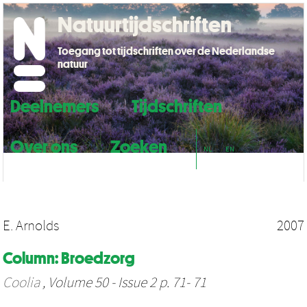
Natuurtijdschriften
Toegang tot tijdschriften over de Nederlandse
natuur
Deelnemers
Tijdschriften
Over ons
Zoeken
NL
EN
E. Arnolds
2007
Column: Broedzorg
Coolia
, Volume 50 - Issue 2 p. 71- 71