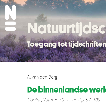
Natuurtijdsc
Toegang tot tijdschrift
A. van den Berg
De binnenlandse wer
Coolia
, Volume 50 - Issue 2 p. 97- 100