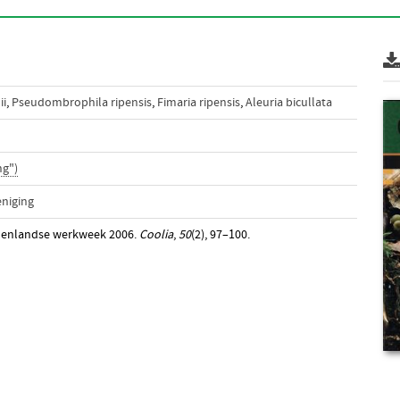
ii
,
Pseudombrophila ripensis
,
Fimaria ripensis
,
Aleuria bicullata
ng")
niging
innenlandse werkweek 2006.
Coolia
,
50
(2), 97–100.