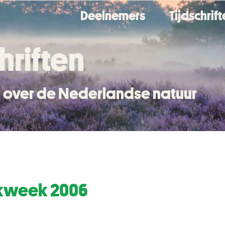
Deelnemers
Tijdschrif
hriften
en over de Nederlandse natuur
kweek 2006