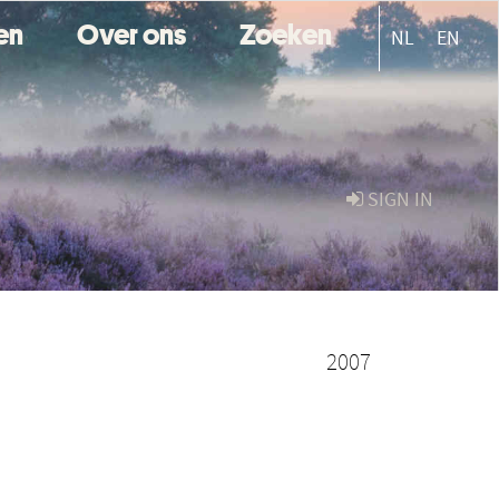
ten
Over ons
Zoeken
NL
EN
SIGN IN
2007