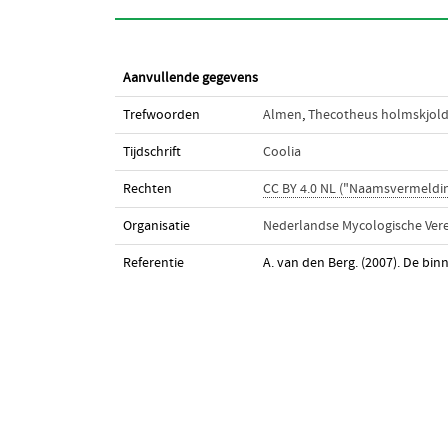
Aanvullende gegevens
Trefwoorden
Almen
,
Thecotheus holmskjold
Tijdschrift
Coolia
Rechten
CC BY 4.0 NL ("Naamsvermeldi
Organisatie
Nederlandse Mycologische Vere
Referentie
A. van den Berg. (2007). De b