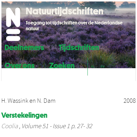
Natuurtijdschriften
Toegang tot tijdschriften over de Nederlandse
natuur
Deelnemers
Tijdschriften
Over ons
Zoeken
NL
EN
H. Wassink
en
N. Dam
2008
Verstekelingen
Coolia
, Volume 51 - Issue 1 p. 27- 32