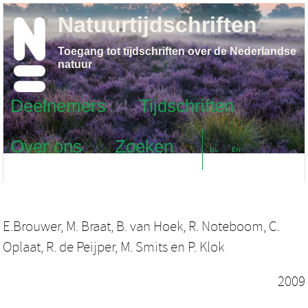
Natuurtijdschriften
Toegang tot tijdschriften over de Nederlandse
natuur
Deelnemers
Tijdschriften
Over ons
Zoeken
NL
EN
E.Brouwer
,
M. Braat
,
B. van Hoek
,
R. Noteboom
,
C.
Oplaat
,
R. de Peijper
,
M. Smits
en
P. Klok
2009