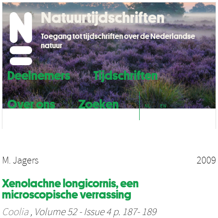
Natuurtijdschriften
Toegang tot tijdschriften over de Nederlandse
natuur
Deelnemers
Tijdschriften
Over ons
Zoeken
NL
EN
M. Jagers
2009
Xenolachne longicornis, een
microscopische verrassing
Coolia
, Volume 52 - Issue 4 p. 187- 189