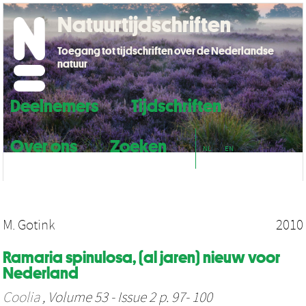
Natuurtijdschriften
Toegang tot tijdschriften over de Nederlandse
natuur
Deelnemers
Tijdschriften
Over ons
Zoeken
NL
EN
M. Gotink
2010
Ramaria spinulosa, (al jaren) nieuw voor
Nederland
Coolia
, Volume 53 - Issue 2 p. 97- 100