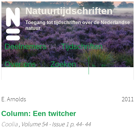
Natuurtijdschriften
Toegang tot tijdschriften over de Nederlandse
natuur
Deelnemers
Tijdschriften
Over ons
Zoeken
NL
EN
E. Arnolds
2011
Column: Een twitcher
Coolia
, Volume 54 - Issue 1 p. 44- 44