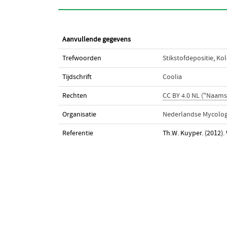
Aanvullende gegevens
Trefwoorden
Stikstofdepositie
,
Kol
Tijdschrift
Coolia
Rechten
CC BY 4.0 NL ("Naam
Organisatie
Nederlandse Mycolog
Referentie
Th.W. Kuyper. (2012).