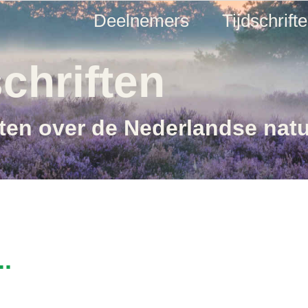
Deelnemers
Tijdschrift
chriften
ften over de Nederlandse nat
..