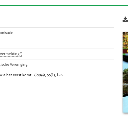
onisatie
svermelding")
ische Vereniging
 Wie het eerst komt..
Coolia
,
55
(1), 1–6.