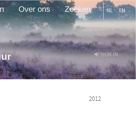
en
Over ons
Zoeken
NL
EN
uur
SIGN IN
2012