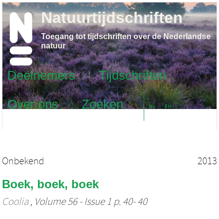
Natuurtijdschriften
Toegang tot tijdschriften over de Nederlandse
natuur
Deelnemers
Tijdschriften
Over ons
Zoeken
NL
EN
Onbekend
2013
Boek, boek, boek
Coolia
, Volume 56 - Issue 1 p. 40- 40