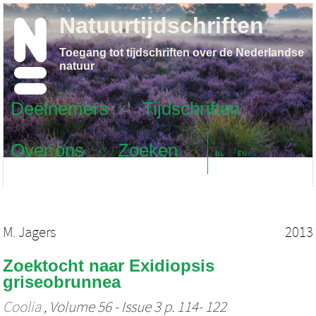
Natuurtijdschriften
Toegang tot tijdschriften over de Nederlandse
natuur
Deelnemers
Tijdschriften
Over ons
Zoeken
NL
EN
M. Jagers
2013
Zoektocht naar Exidiopsis
griseobrunnea
Coolia
, Volume 56 - Issue 3 p. 114- 122