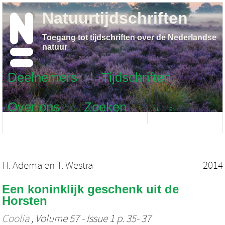
Natuurtijdschriften
Toegang tot tijdschriften over de Nederlandse
natuur
Deelnemers
Tijdschriften
Over ons
Zoeken
NL
EN
H. Adema
en
T. Westra
2014
Een koninklijk geschenk uit de
Horsten
Coolia
, Volume 57 - Issue 1 p. 35- 37