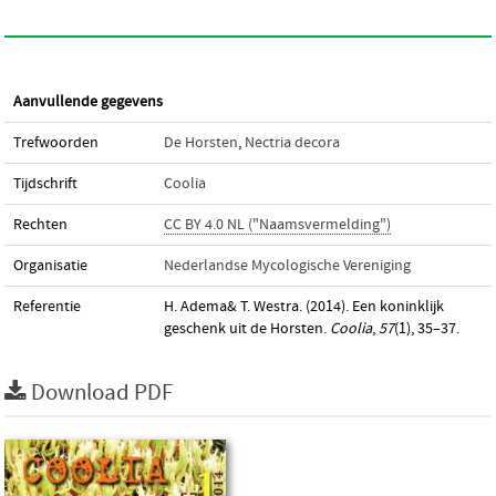
Aanvullende gegevens
Trefwoorden
De Horsten
,
Nectria decora
Tijdschrift
Coolia
Rechten
CC BY 4.0 NL ("Naamsvermelding")
Organisatie
Nederlandse Mycologische Vereniging
Referentie
H. Adema& T. Westra. (2014). Een koninklijk
geschenk uit de Horsten.
Coolia
,
57
(1), 35–37.
Download PDF