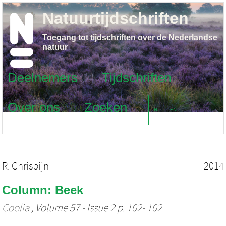
Natuurtijdschriften
Toegang tot tijdschriften over de Nederlandse
natuur
Deelnemers
Tijdschriften
Over ons
Zoeken
NL
EN
R. Chrispijn
2014
Column: Beek
Coolia
, Volume 57 - Issue 2 p. 102- 102