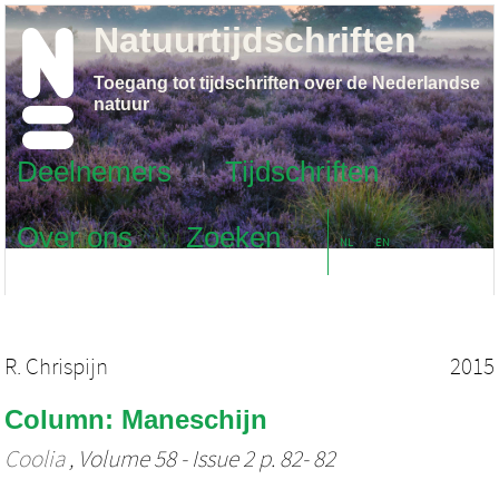
Natuurtijdschriften
Toegang tot tijdschriften over de Nederlandse
natuur
Deelnemers
Tijdschriften
Over ons
Zoeken
NL
EN
R. Chrispijn
2015
Column: Maneschijn
Coolia
, Volume 58 - Issue 2 p. 82- 82