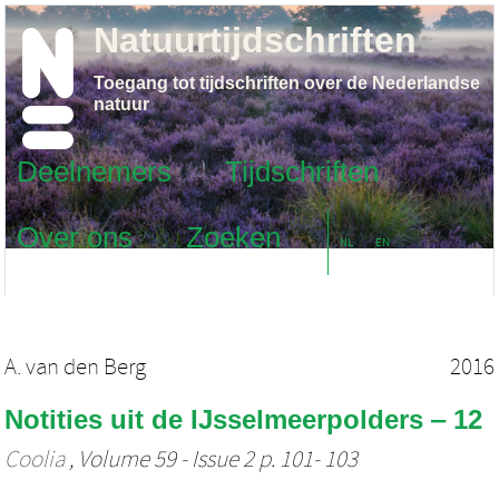
Natuurtijdschriften
Toegang tot tijdschriften over de Nederlandse
natuur
Deelnemers
Tijdschriften
Over ons
Zoeken
NL
EN
A. van den Berg
2016
Notities uit de IJsselmeerpolders ‒ 12
Coolia
, Volume 59 - Issue 2 p. 101- 103