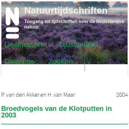
Natuurtijdschriften
Toegang tot tijdschriften over de Nederlandse
natuur
Deelnemers
Tijdschriften
Over ons
Zoeken
NL
EN
P. van den Akker
en
H. van Maar
2004
Broedvogels van de Klotputten in
2003