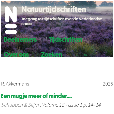
Natuurtijdschriften
Toegang tot tijdschriften over de Nederlandse
natuur
Deelnemers
Tijdschriften
Over ons
Zoeken
NL
EN
R. Akkermans
2026
Een mugje meer of minder....
Schubben & Slijm
, Volume 18 - Issue 1 p. 14- 14