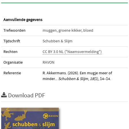
Aanvullende gegevens
Trefwoorden
muggen
,
groene kikker
,
bloed
Tijdschrift
Schubben & Slijm
Rechten
CC BY 3.0 NL ("Naamsvermelding")
Organisatie
RAVON
Referentie
R. Akkermans. (2026). Een mugje meer of
minder...
Schubben & Slijm
,
18
(1), 14–14.
Download PDF