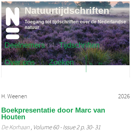
Natuurtijdschriften
Toegang tot tijdschriften over de Nederlandse
natuur
Deelnemers
Tijdschriften
Over ons
Zoeken
NL
EN
H. Weenen
2026
Boekpresentatie door Marc van
Houten
De Korhaan
, Volume 60 - Issue 2 p. 30- 31