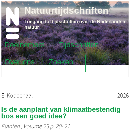
Natuurtijdschriften
Toegang tot tijdschriften over de Nederlandse
natuur
Deelnemers
Tijdschriften
Over ons
Zoeken
NL
EN
E. Koppenaal
2026
Is de aanplant van klimaatbestendig
bos een goed idee?
Planten
, Volume 25 p. 20- 21