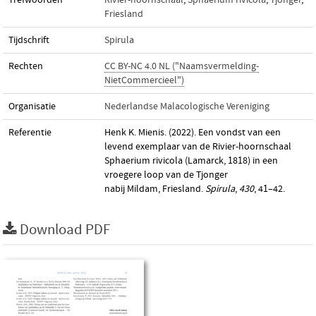
Trefwoorden
Rivier-hoornschaal
,
Sphaerium rivicola
,
Tjonger
,
Friesland
Tijdschrift
Spirula
Rechten
CC BY-NC 4.0 NL ("Naamsvermelding-
NietCommercieel")
Organisatie
Nederlandse Malacologische Vereniging
Referentie
Henk K. Mienis. (2022). Een vondst van een
levend exemplaar van de Rivier-hoornschaal
Sphaerium rivicola (Lamarck, 1818) in een
vroegere loop van de Tjonger
nabij Mildam, Friesland.
Spirula
,
430
, 41–42.
Download PDF