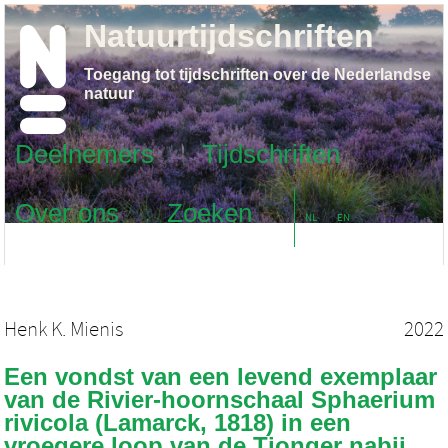
Natuurtijdschriften
Toegang tot tijdschriften over de Nederlandse
natuur
Deelnemers
Tijdschriften
Over ons
Zoeken
NL
EN
Henk K. Mienis
2022
Een vondst van een levend exemplaar
van de Rivier-hoornschaal Sphaerium
rivicola (Lamarck, 1818) in een
vroegere loop van de Tjonger nabij